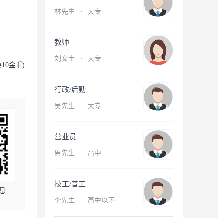
林先生
·
大专
教师
刘女士
·
大专
10金币)
行政/后勤
吴先生
·
大专
营业员
男先生
·
高中
技工/普工
息
李先生
·
高中以下