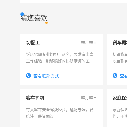
猜您喜欢
切配工
08月08日
货车司
饭店招聘专业切配工两名，要求有丰富
招聘货
工作经验，能够很好的协助厨师的工
吃苦耐劳
作。包吃住，每月有公休，工资3500-
4500。
查看联系方式
查
客车司机
08月08日
家庭保
有大客车安全驾驶经验，遵纪守法，管
家庭保
吃注，薪资面议
性、干净
时间灵