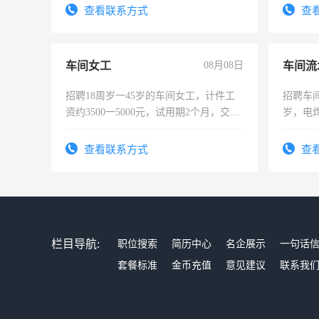
太太等
查看联系方式
查
车间女工
08月08日
车间流
招聘18周岁一45岁的车间女工，计件工
招聘车间
资约3500一5000元，试用期2个月，交五
岁，电
险，有年薪假，年底福利
好。薪资
宿，免
查看联系方式
查
25号准
栏目导航:
职位搜索
简历中心
名企展示
一句话
套餐标准
金币充值
意见建议
联系我