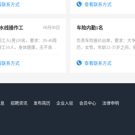
。
看联系方式
查看联系方式
水线操作工
08月08日
车险内勤1名
工人(男)20名，要求：20-40周
负责车险报价出单，要求：大
焊工10人，身体健康，无不良嗜
历，女性，年龄22-35岁之间
：4500-7000元，标准八人间住
操作，工作态度认真，具有团
费发放劳保用品，两班倒，每月
试用期1-3个月，转正后交纳五
看联系方式
查看联系方式
时发放工资，工作时间10小时
信息
招聘资讯
发布简历
企业入驻
会员中心
法律申明
们