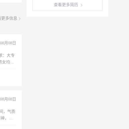
查看更多简历
看更多信息
08月08日
求：大专
男女均
过医药代
+绩效，
08月08日
之间，气质
精神，有