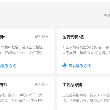
查
机b2
08月08日
医药代表2名
车司机b2数名，带从业资格证，
基因公司招聘医药代表2名，要
，开6米8，9米6，工资面议
以下学历，年龄25-45岁之间，
可，需要具有营销经验，从事
表或者有医学资质的优先，底薪
看联系方式
查看联系方式
交五险。
洁师
08月08日
工艺品导购
洁师。要求：50周岁以下、女
工艺品导购10名，要求;18-35
利索，月薪4000+，工作轻松，
佳，沟通能力强，有团队合作
活，不需坐班，适合宝妈、全职
上进心，有工作经验者优先！